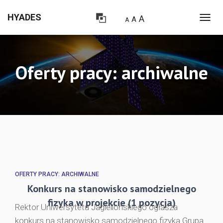
HYADES
A
A
A
PRZE
NAWI
Oferty pracy: archiwalne
OFERTY PRACY: ARCHIWALNE
Konkurs na stanowisko samodzielnego
fizyka w projekcie (1 pozycja)
Rektor Uniwersytetu Jagiellońskiego ogłasza
konkurs na stanowisko samodzielnego fizyka Grupa