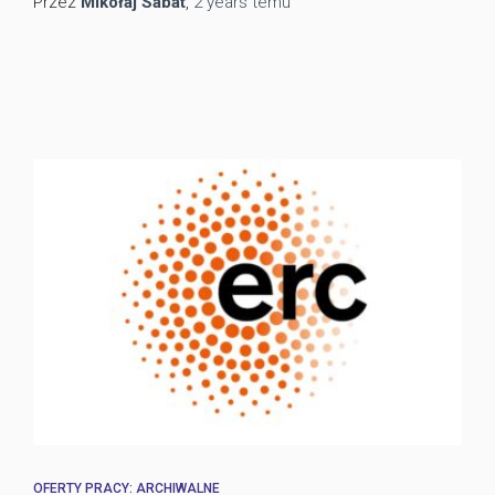
Przez
Mikołaj Sabat
,
2 years
temu
OFERTY PRACY: ARCHIWALNE