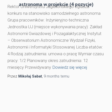
astronoma w projekcie (4 pozycje)
Rektor Uniwersytetu Jagiellońskiego ogłasza
konkurs na stanowisko samodzielnego astronoma
Grupa pracowników: Inżynieryjno-techniczna
Jednostka UJ (miejsce wykonywania pracy): Zakład
Astronomii Gwiazdowej i Pozagalaktycznej Instytut
– Obserwatorium Astronomiczne Wydział Fizyki,
Astronomii i Informatyki Stosowanej Liczba etatów:
4 Rodzaj zatrudnienia: umowa o pracę Wymiar czasu
pracy: 1/2 Planowany okres zatrudnienia: 12
miesięcy Przewidywany
Dowiedz się więcej
Przez
Mikołaj Sabat
,
9 months
temu