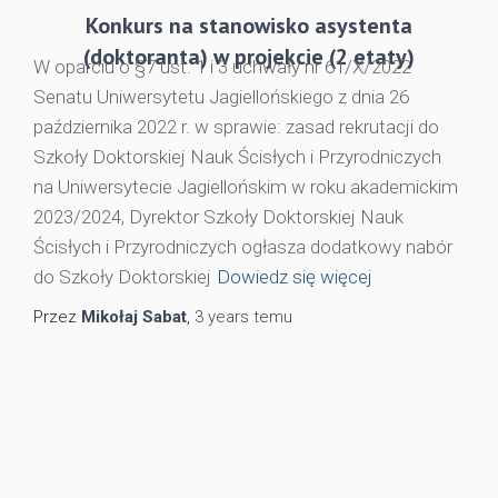
Konkurs na stanowisko asystenta
(doktoranta) w projekcie (2 etaty)
W oparciu o §7 ust. 1 i 3 uchwały nr 61/X/2022
Senatu Uniwersytetu Jagiellońskiego z dnia 26
października 2022 r. w sprawie: zasad rekrutacji do
Szkoły Doktorskiej Nauk Ścisłych i Przyrodniczych
na Uniwersytecie Jagiellońskim w roku akademickim
2023/2024, Dyrektor Szkoły Doktorskiej Nauk
Ścisłych i Przyrodniczych ogłasza dodatkowy nabór
do Szkoły Doktorskiej
Dowiedz się więcej
Przez
Mikołaj Sabat
,
3 years
temu