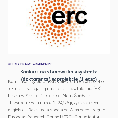
OFERTY PRACY: ARCHIWALNE
Konkurs na stanowisko asystenta
(doktoranta) w projekcie (1 etat)
Komunikat Dyrektora SDNŚiP z dnia 08.08.2024 o
rekrutacji specjalnej na program kształcenia (PK)
Fizyka w Szkole Doktorskiej Nauk Ścisłych
i Przyrodniczych na rok 2024/25 język kształcenia:
angielski. Rekrutacja specjalna W ramach programu
European Research Council (ERC), Consolidator