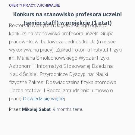
OFERTY PRACY: ARCHIWALNE
Konkurs na stanowisko profesora uczelni
(senior staff) w projekcie (1 etat)
Rektor Uniwersytetu Jagiellońskiego ogłasza
konkurs na stanowisko profesora uczelni Grupa
pracowników: badawcza Jednostka UJ (miejsce
wykonywania pracy): Zakład Fotoniki Instytut Fizyki
im. Mariana Smoluchowskiego Wydział Fizyki,
Astronomii i Informatyki Stosowanej Dziedzina:
Nauki Ścisłe i Przyrodnicze Dyscyplina: Nauki
fizyczne Zakres: Doświadczalna fizyka atomowa
Liczba etatów: 1 Rodzaj zatrudnienia: umowa o
pracę
Dowiedz się więcej
Przez
Mikołaj Sabat
,
9 months
temu